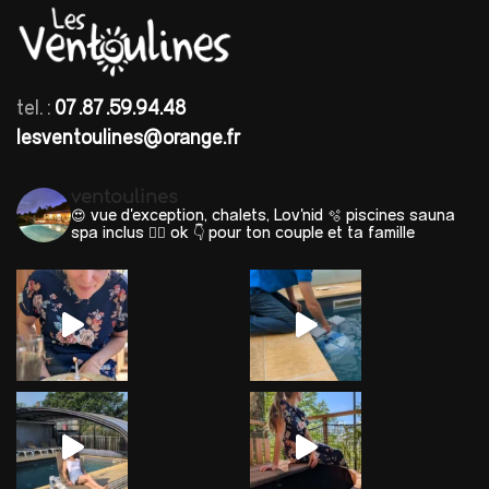
tel. :
07.87.59.94.48
lesventoulines@orange.fr
ventoulines
😍 vue d'exception, chalets, Lov'nid
🫧 piscines sauna
spa inclus 🐕‍🦺 ok
👇 pour ton couple et ta famille