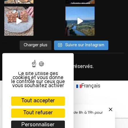
Charger plus
Suivre sur Instagram
©
INFOLIEN
2023. Tous droits réservés.
Ce site utilise des
cookies et vous donne
le contrôle sur ceux que
vous souhaitez activer
English
(
Anglais
)
Français
Tout accepter
Tout refuser
Personnaliser