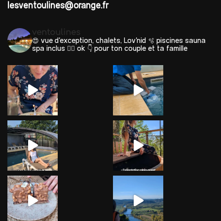
lesventoulines@orange.fr
ventoulines
😍 vue d'exception, chalets, Lov'nid
🫧 piscines sauna
spa inclus 🐕‍🦺 ok
👇 pour ton couple et ta famille