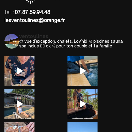
tel. :
07.87.59.94.48
lesventoulines@orange.fr
ventoulines
😍 vue d'exception, chalets, Lov'nid
🫧 piscines sauna
spa inclus 🐕‍🦺 ok
👇 pour ton couple et ta famille