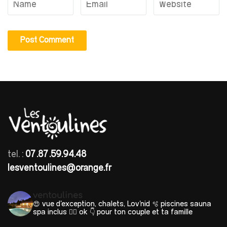
tel. :
07.87.59.94.48
lesventoulines@orange.fr
ventoulines
😍 vue d'exception, chalets, Lov'nid
🫧 piscines sauna
spa inclus 🐕‍🦺 ok
👇 pour ton couple et ta famille