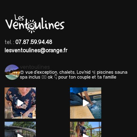
tel. :
07.87.59.94.48
lesventoulines@orange.fr
ventoulines
😍 vue d'exception, chalets, Lov'nid
🫧 piscines sauna
spa inclus 🐕‍🦺 ok
👇 pour ton couple et ta famille