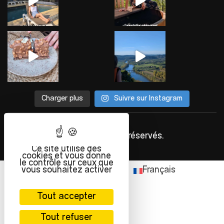
Charger plus
Suivre sur Instagram
©
INFOLIEN
2023. Tous droits réservés.
Ce site utilise des
cookies et vous donne
le contrôle sur ceux que
vous souhaitez activer
English
(
Anglais
)
Français
Tout accepter
Tout refuser