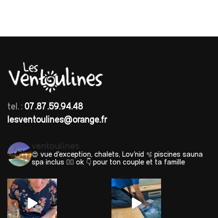
tel. :
07.87.59.94.48
lesventoulines@orange.fr
ventoulines
😍 vue d'exception, chalets, Lov'nid
🫧 piscines sauna
spa inclus 🐕‍🦺 ok
👇 pour ton couple et ta famille