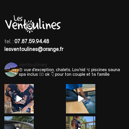
tel. :
07.87.59.94.48
lesventoulines@orange.fr
ventoulines
😍 vue d'exception, chalets, Lov'nid
🫧 piscines sauna
spa inclus 🐕‍🦺 ok
👇 pour ton couple et ta famille