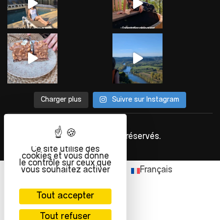
Charger plus
Suivre sur Instagram
©
INFOLIEN
2023. Tous droits réservés.
Ce site utilise des
cookies et vous donne
le contrôle sur ceux que
vous souhaitez activer
English
(
Anglais
)
Français
Tout accepter
Tout refuser