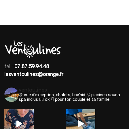
tel. :
07.87.59.94.48
lesventoulines@orange.fr
ventoulines
😍 vue d'exception, chalets, Lov'nid
🫧 piscines sauna
spa inclus 🐕‍🦺 ok
👇 pour ton couple et ta famille