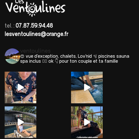
tel. :
07.87.59.94.48
lesventoulines@orange.fr
ventoulines
😍 vue d'exception, chalets, Lov'nid
🫧 piscines sauna
spa inclus 🐕‍🦺 ok
👇 pour ton couple et ta famille