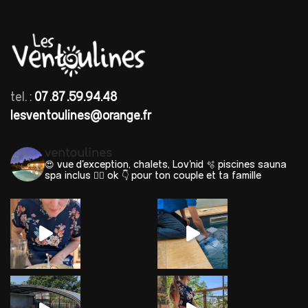
tel. :
07.87.59.94.48
lesventoulines@orange.fr
ventoulines
😍 vue d'exception, chalets, Lov'nid
🫧 piscines sauna
spa inclus 🐕‍🦺 ok
👇 pour ton couple et ta famille