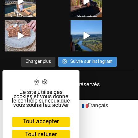
Charger plus
Suivre sur Instagram
©
INFOLIEN
2023. Tous droits réservés.
Ce site utilise des
cookies et vous donne
le contrôle sur ceux que
vous souhaitez activer
English
(
Anglais
)
Français
Tout accepter
Tout refuser