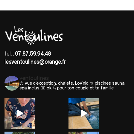
tel. :
07.87.59.94.48
lesventoulines@orange.fr
ventoulines
😍 vue d'exception, chalets, Lov'nid
🫧 piscines sauna
spa inclus 🐕‍🦺 ok
👇 pour ton couple et ta famille