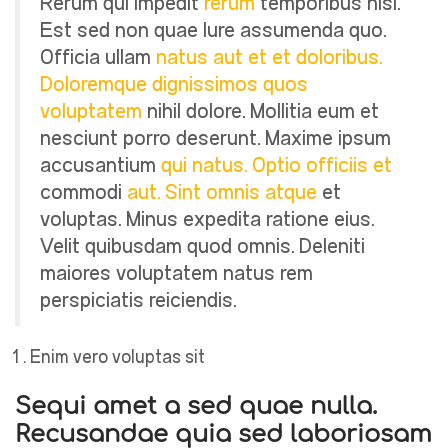
Rerum qui impedit
rerum
temporibus nisi.
Est sed non quae Iure assumenda quo.
Officia ullam
natus aut et et doloribus.
Doloremque dignissimos quos
voluptatem
nihil dolore. Mollitia eum et
nesciunt porro deserunt. Maxime ipsum
accusantium
qui natus. Optio officiis et
commodi
aut. Sint omnis atque
et
voluptas. Minus expedita ratione eius.
Velit quibusdam quod omnis. Deleniti
maiores voluptatem natus rem
perspiciatis reiciendis.
Enim vero voluptas sit
Sequi amet a sed quae nulla.
Recusandae quia sed laboriosam