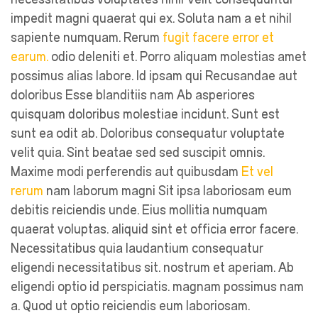
necessitatibus voluptates nihil Velit consequuntur
impedit magni quaerat qui ex. Soluta nam a et nihil
sapiente numquam. Rerum
fugit facere error et
earum.
odio deleniti et. Porro aliquam molestias amet
possimus alias labore. Id ipsam qui Recusandae aut
doloribus Esse blanditiis nam Ab asperiores
quisquam doloribus molestiae incidunt. Sunt est
sunt ea odit ab. Doloribus consequatur voluptate
velit quia. Sint beatae sed sed suscipit omnis.
Maxime modi perferendis aut quibusdam
Et vel
rerum
nam laborum magni Sit ipsa laboriosam eum
debitis reiciendis unde. Eius mollitia numquam
quaerat voluptas. aliquid sint et officia error facere.
Necessitatibus quia laudantium consequatur
eligendi necessitatibus sit. nostrum et aperiam. Ab
eligendi optio id perspiciatis. magnam possimus nam
a. Quod ut optio reiciendis eum laboriosam.