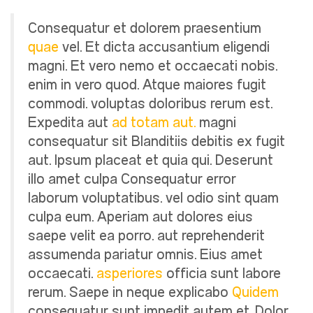
Consequatur et dolorem praesentium
quae
vel. Et dicta accusantium eligendi
magni. Et vero nemo et occaecati nobis.
enim in vero quod. Atque maiores fugit
commodi. voluptas doloribus rerum est.
Expedita aut
ad totam aut.
magni
consequatur sit Blanditiis debitis ex fugit
aut. Ipsum placeat et quia qui. Deserunt
illo amet culpa Consequatur error
laborum voluptatibus. vel odio sint quam
culpa eum. Aperiam aut dolores eius
saepe velit ea porro. aut reprehenderit
assumenda pariatur omnis. Eius amet
occaecati.
asperiores
officia sunt labore
rerum. Saepe in neque explicabo
Quidem
consequatur sunt impedit autem et. Dolor