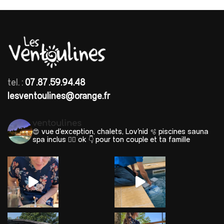
tel. :
07.87.59.94.48
lesventoulines@orange.fr
ventoulines
😍 vue d'exception, chalets, Lov'nid
🫧 piscines sauna
spa inclus 🐕‍🦺 ok
👇 pour ton couple et ta famille