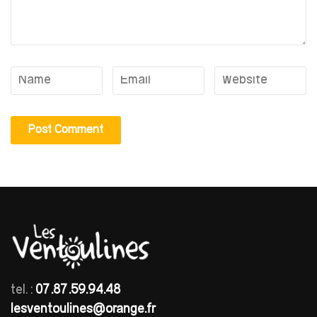
tel. :
07.87.59.94.48
lesventoulines@orange.fr