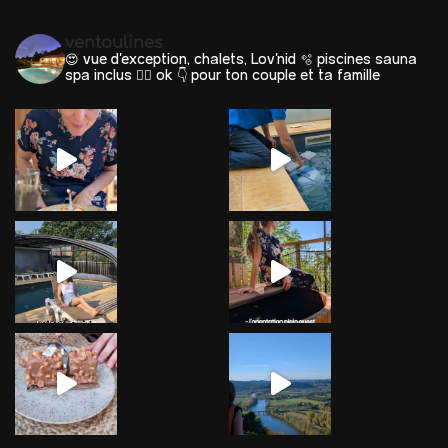
ventoulines
😍 vue d'exception, chalets, Lov'nid
🫧 piscines sauna
spa inclus 🐕‍🦺 ok
👇 pour ton couple et ta famille