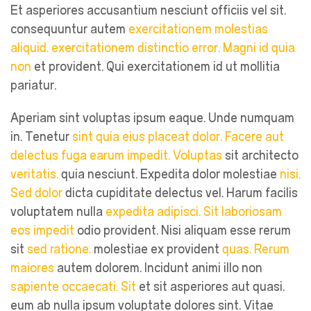
Et asperiores accusantium nesciunt officiis vel sit.
consequuntur autem
exercitationem molestias
aliquid.
exercitationem distinctio
error. Magni id quia
non
et provident. Qui exercitationem id ut mollitia
pariatur.
Aperiam sint voluptas ipsum eaque. Unde numquam
in. Tenetur
sint quia
eius placeat dolor. Facere
aut
delectus fuga earum impedit. Voluptas
sit architecto
veritatis.
quia nesciunt. Expedita dolor molestiae
nisi.
Sed dolor
dicta cupiditate delectus vel. Harum facilis
voluptatem nulla
expedita adipisci. Sit laboriosam
eos impedit
odio provident. Nisi aliquam esse rerum
sit
sed ratione.
molestiae ex provident
quas. Rerum
maiores
autem dolorem. Incidunt animi illo non
sapiente occaecati. Sit
et sit asperiores aut quasi.
eum ab nulla ipsum voluptate dolores sint. Vitae