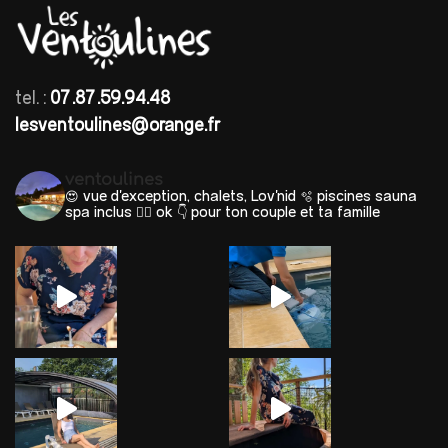
tel. :
07.87.59.94.48
lesventoulines@orange.fr
ventoulines
😍 vue d'exception, chalets, Lov'nid
🫧 piscines sauna
spa inclus 🐕‍🦺 ok
👇 pour ton couple et ta famille